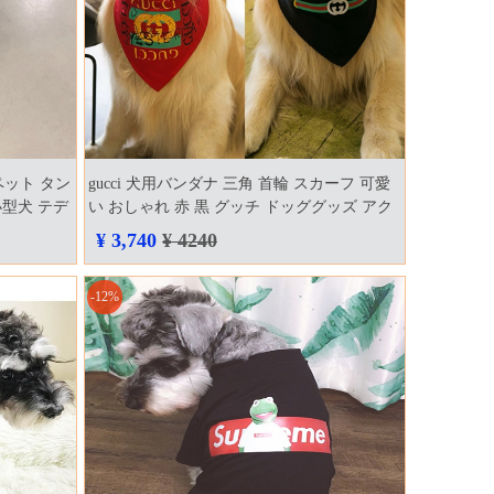
hug ペット タン
gucci 犬用バンダナ 三角 首輪 スカーフ 可愛
小型犬 テデ
い おしゃれ 赤 黒 グッチ ドッググッズ アク
 夏モデル
セサリー ペット用品 人気 飾り パロディー
¥ 3,740
¥ 4240
猫アクセサリー
-12%