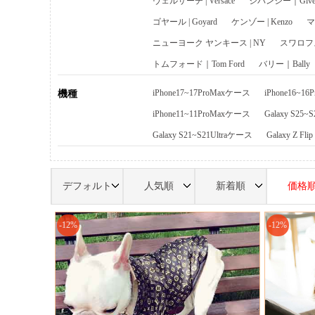
ヴェルサーチ | Versace
ジバンシー｜Given
ゴヤール | Goyard
ケンゾー | Kenzo
マ
ニューヨーク ヤンキース | NY
スワロフスキ
トムフォード｜Tom Ford
バリー｜Bally
iPhone17~17ProMaxケース
iPhone16~1
機種
iPhone11~11ProMaxケース
Galaxy S25~
Galaxy S21~S21Ultraケース
Galaxy Z Fl
デフォルト
人気順
新着順
価格
-12%
-12%