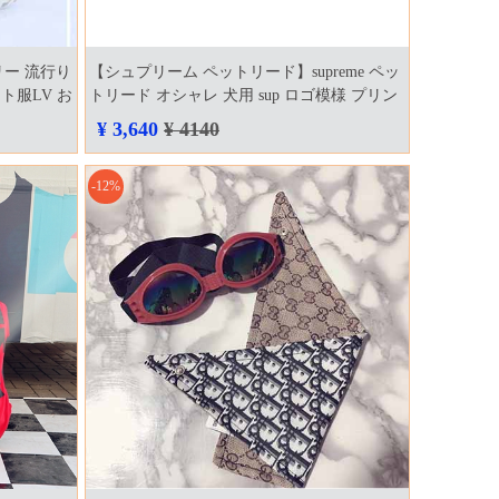
リー 流行り
【シュプリーム ペットリード】supreme ペッ
ット服LV お
トリード オシャレ 犬用 sup ロゴ模様 プリン
ン
ト 犬猫汎用 ペットグッズ お散歩用品
¥ 3,640
¥ 4140
-12%