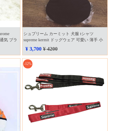
ome
シュプリーム カーミット 犬服 tシャツ
 通気 ブラ
supreme kermit ドッグウェア 可愛い 薄手 小
料
型犬 中型犬 テディ フレンチブルドッグ ポメ
¥ 3,700
¥ 4200
ラニアン 可愛い ペット洋服 送料無料
-12%