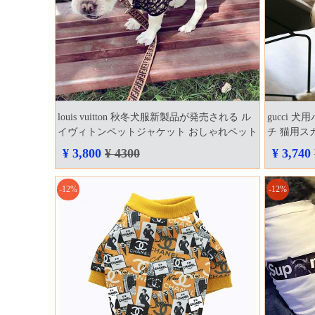
louis vuitton 秋冬犬服新製品が発売される ル
gucci 
イヴィトンペットジャケット おしゃれペット
チ 猫用ス
オシャレグッズ
チーフ 中
¥ 3,800
¥ 4300
¥ 3,740
ッズ 送料
-12%
-12%