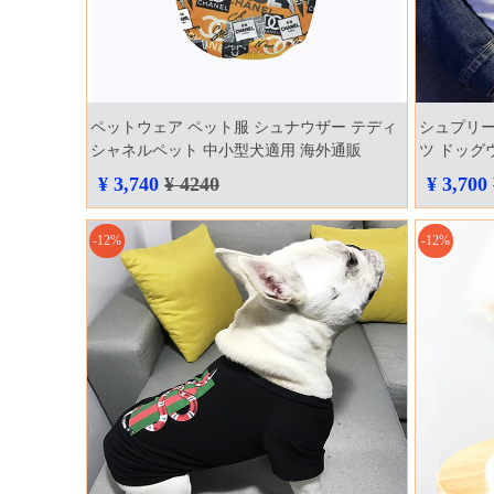
ペットウェア ペット服 シュナウザー テディ
シュプリーム
シャネルペット 中小型犬適用 海外通販
ツ ドッグウ
chanel
半袖 親子服
¥ 3,740
¥ 4240
¥ 3,700
-12%
-12%