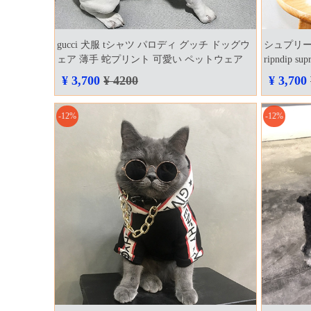
gucci 犬服 tシャツ パロディ グッチ ドッグウ
シュプリー
ェア 薄手 蛇プリント 可愛い ペットウェア
ripndip
小型犬 中型犬 テディ フレンチブルドッグ シ
型犬 ペッ
¥ 3,700
¥ 4200
¥ 3,700
ュナウザー トイプードル 可愛い ペット洋服
ラウン 可
夏用 送料無料
-12%
-12%