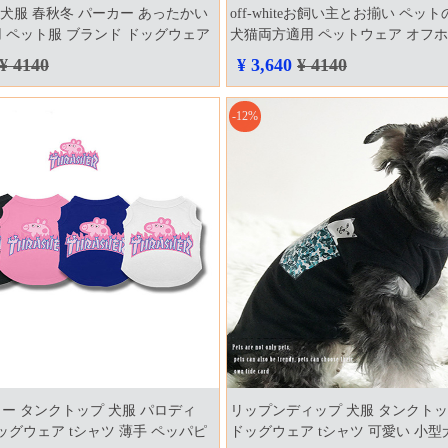
ndon 犬服 春秋冬 パーカー あったかい
off-whiteお飼い主とお揃い ペッ
 ペット服 ブランド ドッグウェア
犬猫両方適用 ペットウェア オフホ
ドン上着 犬用 トレーナー お散歩
服 ブランド ロゴ 猫服 ペアルック
¥ 4140
¥ 3,640
¥ 4140
犬衣装
一緒 犬とお揃い オシャレ tシャツ
-12%
ー タンクトップ 犬服 パロディ
リップンディップ 犬服 タンクトップ r
er ドッグウェア tシャツ 薄手 ペッパピ
ドッグウェア tシャツ 可愛い 小型