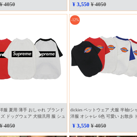
pa pig ペットウェア ハスキー テディ
ブラック ホワイト 夏洋服 ペット
¥ 4050
¥ 3,550
¥ 4050
型犬 夏用用品 ペット服 かわいい
通販
風 4色 激安
-12%
e 犬洋服 夏用 薄手 おしゃれ ブランド
dickies ペットウェア 犬服 半袖t
ズ ドッグウェア 犬猫汎用 服 シュ
洋服 オシャレ 6色 可愛い お散歩
ロゴ プリント バイカラー 3色
ディッキーズ 服 夏 薄手 通気性 
¥ 4050
¥ 3,550
¥ 4050
ッグウェア ファッション 人気 big