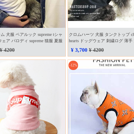
 犬服 ペアルック supreme tシャ
クロムハーツ 犬服 タンクトップ chr
ェア パロディ supreme 猫服 夏服
hearts ドッグウェア 刺繍ログ 薄手
 小型犬 中型犬 洋服 cozaka通販
ック ホワイト ペット洋服 送料無
¥ 4200
¥ 3,700
¥ 4200
-12%