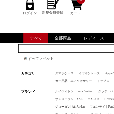
新規会員登録
ログイン
カート
すべて
全部商品
レディース
すべて
>
ペット
スマホケース
イヤホンケース
Apple
カテゴリ
カー用品・車アクセサリー
トップス
ルイヴィトン｜Louis Vuitton
グッチ｜Guc
ブランド
サンローラン｜YSL
エルメス ｜ Hermes
ジョーダン| Air Jordan
フェンデイ｜Fend