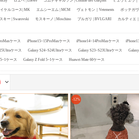
chy
ロエベ | Loewe
コムデギャルソン | Comme des Garçons
ミュウミュウ｜Mi
イケルコース| MK
エムシーエム | MCM
ヴェトモン｜Vetements
ボッテガヴェネ
ー | Swarovski
モスキーノ | Moschino
ブルガリ | BVLGARI
カルティエ｜Ca
6ProMaxケース
iPhone15~15ProMaxケース
iPhone14~14ProMaxケース
iPhone
S25Ultraケース
Galaxy S24~S24Ultraケース
Galaxy S23~S23Ultraケース
Galax
ip 5~1ケース
Galaxy Z Fold 5~1ケース
Huawei Mate 60ケース
順
-12%