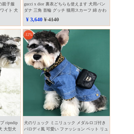
トの親子服
gucci x dior 裏表どちらも使えます 犬用バン
ワイト 犬
ダナ 三角 首輪 グッチ 猫用スカーフ 綿 かわ
 ご主人と
いい ドッグ用ネッカチーフ 中型犬 大型犬 人
¥ 3,640
¥ 4140
気 犬用品 ペットグッズ 送料無料
-12%
ipndip
犬のリュック ミニリュック メダルロゴ付き
犬 大型犬
パロディ風 可愛い ファッション ペット リュ