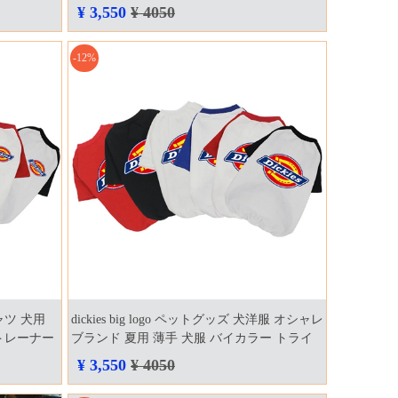
ウェア 激安
ック 猫 汎用 アクセサリー インスタ 人気
¥ 3,550
¥ 4050
-12%
シャツ 犬用
dickies big logo ペットグッズ 犬洋服 オシャレ
 トレーナー
ブランド 夏用 薄手 犬服 バイカラー トライ
ブランドド
カラー 可愛い お散歩 トレーナー ドッグウェ
¥ 3,550
¥ 4050
ロゴ
ア tシャツ ディッキーズ