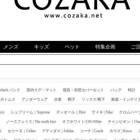
メンズ
キッズ
ペット
特集企画
ご
 Watch バンド
室内ラグ・マット
寝具・布団カバーセット
バッグ
時計
ボトムス
アンダーウェア
水着
帽子
ソックス/靴下
家庭・インテリ
ci
シュプリーム｜Supreme
ディオール｜Dior
ナイキ | Nike
クロムハーツ｜C
ノースフェイス | The north face
オフホワイト| Off-White
チャンピオン｜Cham
i
セリーヌ｜Celine
アディダス | Adidas
コーチ | Coach
カウズ | Kaws