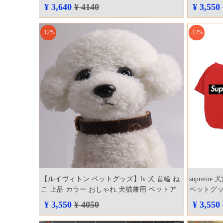
グッズ
ッグ pep
¥ 3,640
¥ 4140
¥ 3,550
小型犬 中
ストリート
-12%
-12%
【ルイヴィトン ペットグッズ】lv 犬 首輪 ね
suprem
こ 上品 カラー おしゃれ 犬猫兼用 ペットア
ペットグッ
クセサリー 高級 ブランド お散歩 ドッグ
プリーム 
¥ 3,550
¥ 4050
¥ 3,550