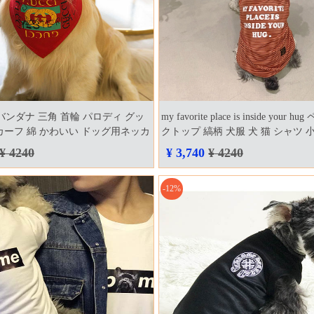
犬用バンダナ 三角 首輪 パロディ グッ
my favorite place is inside your 
カーフ 綿 かわいい ドッグ用ネッカ
クトップ 縞柄 犬服 犬 猫 シャツ 
型犬 大型犬 人気 犬用品 ペットグ
ィ シュナウザー ポメラニアン 春
¥ 4240
¥ 3,740
¥ 4240
無料
可愛い
-12%