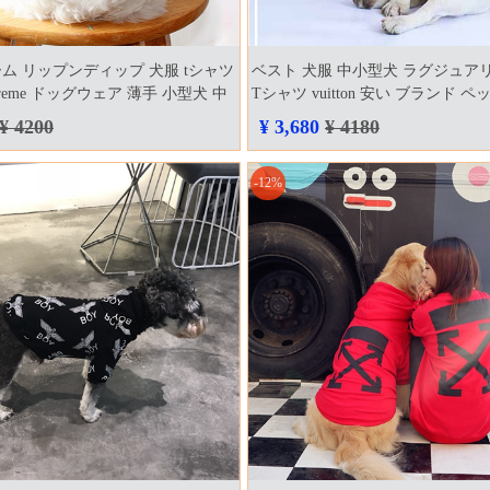
ム リップンディップ 犬服 tシャツ
ベスト 犬服 中小型犬 ラグジュア
 supreme ドッグウェア 薄手 小型犬 中
Tシャツ vuitton 安い ブランド ペ
ト洋服 ピンク ブルー ネイビー ブ
しゃれ 可愛い風 韓国 人気 コット
¥ 4200
¥ 3,680
¥ 4180
愛い 犬 猫 服 春夏秋着 送料無料
-12%