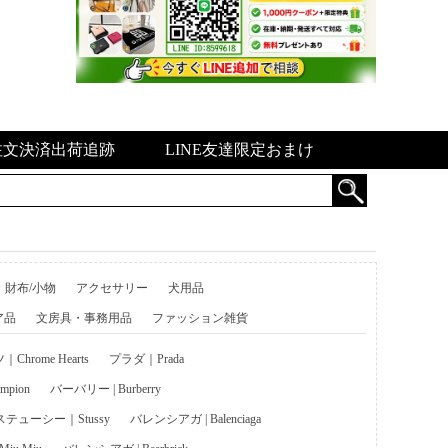
注文決済出荷追跡
LINE友達限定おまけ
財布/小物
アクセサリー
犬用品
ア品
文房具・事務用品
ファッション雑貨
hrome Hearts
プラダ｜Prada
pion
バーバリー | Burberry
ステューシー｜Stussy
バレンシアガ | Balenciaga