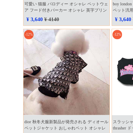
可愛い 猫服 パロディー オシャレ ペットウェ
boy lo
ア フード付きパーカー オシャレ 英字プリン
ペット汎用
ト 帽子付き かっこいい 犬 猫 洋服
ボーイロン
¥ 3,640
¥ 4140
¥ 3,640
お出かけ 
-12%
-12%
dior 秋冬犬服新製品が発売される ディオール
スラッシャ
ペットジャケット おしゃれペット オシャレ
thrash