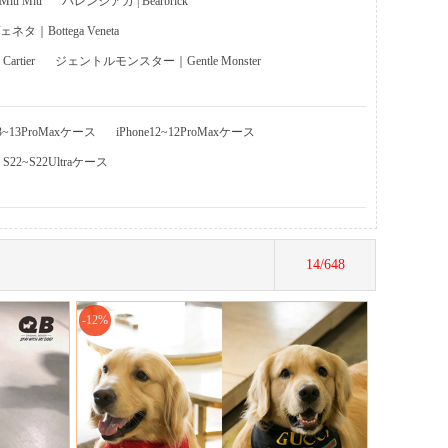
u Miu
バレンシアガ | Bearbrick
タ｜Bottega Veneta
rtier
ジェントルモンスター｜Gentle Monster
13~13ProMaxケース
iPhone12~12ProMaxケース
y S22~S22Ultraケース
14/648
-12%