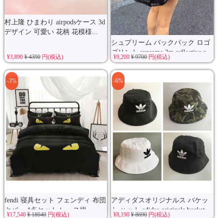
村上隆 ひまわり airpodsケース 3d
デザイン 可愛い 花柄 花模様...
シュプリーム バックパック ロゴ
プリント supreme 3m reflective r...
¥3,890
¥ 4390
円(税込)
¥9,200
¥ 9700
円(税込)
-3%
-6%
fendi 寝具セット フェンディ 布団
アディダスオリジナルス バケッ
カバー 4点セット レース掛...
ト ハット adidas originals bucket...
¥17,540
¥ 18040
円(税込)
¥8,190
¥ 8690
円(税込)