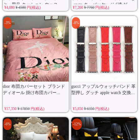
カー用品 クッション ウェス...
veneta キーパッケージ 6連 16...
¥4,080
¥ 4580
円(税込)
¥7,260
¥ 7760
円(税込)
-3%
-8%
dior 布団カバーセット ブランド
gucci アップルウォッチバンド 革
ディオール 掛け布団カバー...
型押し グッチ apple watch 交換...
¥17,350
¥ 17850
円(税込)
¥5,850
¥ 6350
円(税込)
-6%
-12%