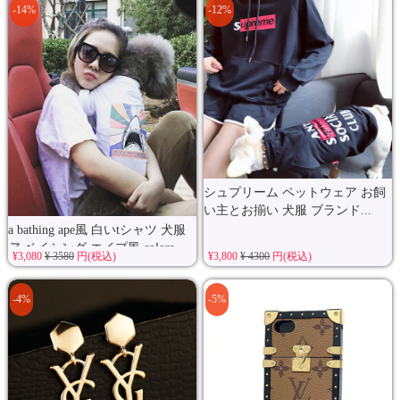
-14%
-12%
シュプリーム ペットウェア お飼
い主とお揃い 犬服 ブランド...
a bathing ape風 白いtシャツ 犬服
ア ベイシング エイプ風 colors...
¥3,080
¥ 3580
円(税込)
¥3,800
¥ 4300
円(税込)
-4%
-5%