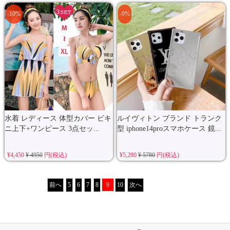
-10%
-9%
水着 レディース 体型カバー ビキ
ルイヴィトン ブランド トランク
ニ上下+ワンピース 3点セッ...
型 iphone14proスマホケース 鏡...
¥4,450
¥ 4950
円(税込)
¥5,280
¥ 5780
円(税込)
前へ
5
6
7
8
9
10
次へ