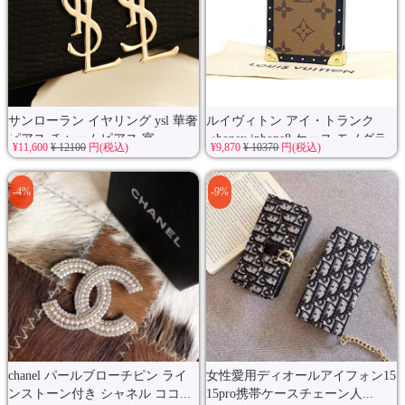
サンローラン イヤリング ysl 華奢
ルイヴィトン アイ・トランク
ピアス チャームピアス 宴...
iphonex iphone8 ケース モノグラ
¥11,600
¥ 12100
円(税込)
¥9,870
¥ 10370
円(税込)
ム...
-4%
-9%
chanel パールブローチピン ライ
女性愛用ディオールアイフォン15
ンストーン付き シャネル ココ...
15pro携帯ケースチェーン人...