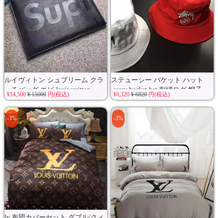
ルイヴィトン シュプリーム クラ
ステューシー バケット ハット
ッチバッグ エピ louis vuitton...
stussy bucket hat 刺繍ログ 帽子 ...
¥14,500
¥ 15000
円(税込)
¥6,320
¥ 6820
円(税込)
-3%
-3%
lv 布団カバーセット ダブル/クィ