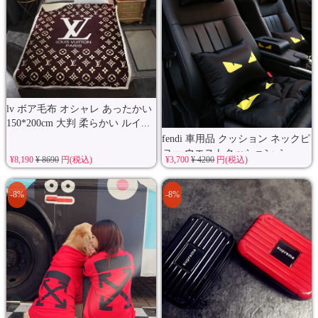
lv ボア毛布 オシャレ あったかい
150*200cm 大判 柔らかい ルイ...
fendi 車用品 クッション ネックピ
ロー ウエストクッション ふ...
¥8,190
¥ 8690
円(税込)
¥3,700
¥ 4200
円(税込)
-8%
-8%