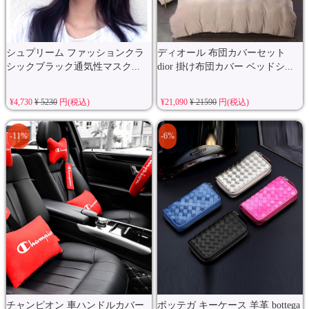
シュプリーム ファッションクラ
ディオール 布団カバーセット
シックブラック通気性マスク...
dior 掛け布団カバー ベッドシ...
¥4,730
¥ 5230
円(税込)
¥21,090
¥ 21590
円(税込)
-11%
-6%
チャンピオン 車ハンドルカバー
ボッテガ キーケース 羊革 bottega