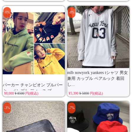
-6%
-8%
mlb nowyork yankees tシャツ 男女
兼用 カップル ペアルック 着回
し...
パーカー チャンピオン プルパー
カー メンズ/レディース ブ...
¥8,000
¥ 8500
円(税込)
¥5,390
¥ 5890
円(税込)
-3%
-7%