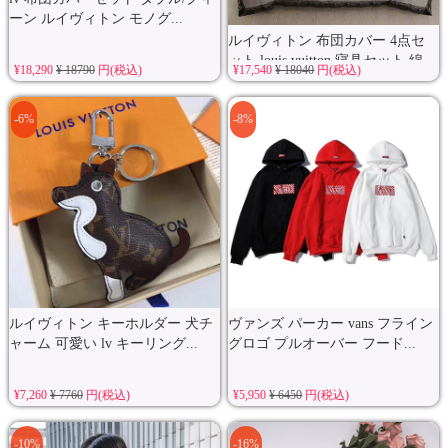
ーン ルイヴィトン モノグ...
ルイヴィトン 布団カバー 4点セ
ット louis vuitton 寝具セット 綿...
¥18,290
¥ 18790
円(税込)
¥17,540
¥ 18040
円(税込)
-6%
-8%
ルイヴィトン キーホルダー 犬チ
ヴァンズ パーカー vans フライン
ャーム 可愛い lv キーリング...
グロゴ プルオーバー フード...
¥7,260
¥ 7760
円(税込)
¥5,950
¥ 6450
円(税込)
-10%
-16%