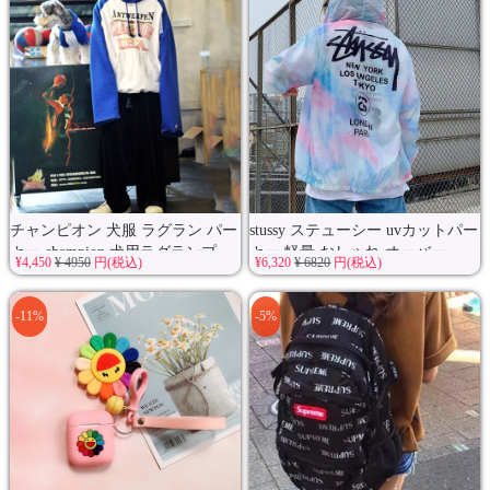
チャンピオン 犬服 ラグラン パー
stussy ステューシー uvカットパー
カー champion 犬用ラグランプ...
カー 軽量 おしゃれ オーバー...
¥4,450
¥ 4950
円(税込)
¥6,320
¥ 6820
円(税込)
-11%
-5%