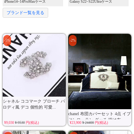
iPhone14~14ProMaxケース
Galaxy S22~S22Ultraケース
ブランド一覧を見る
-5%
-2%
シャネル ココマーク ブローチ パ
ロディ風 デコ 個性的 可愛...
chanel 布団カバーセット 4点 イブ
サンローラン グッチ 掛け布...
¥9,030
¥ 9530
円(税込)
¥23,900
¥ 24400
円(税込)