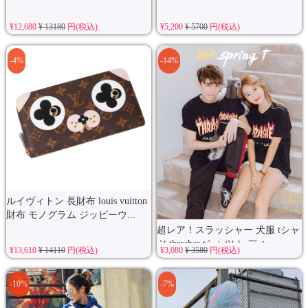
¥12,680
¥ 13180
円(税込)
¥5,200
¥ 5700
円(税込)
-4%
-14%
ルイヴィトン 長財布 louis vuitton
財布 モノグラム ジッピーウ...
超レア！スラッシャー 犬服 tシャ
ツ thrasher tシャツ レディー...
¥13,610
¥ 14110
円(税込)
¥3,080
¥ 3580
円(税込)
-10%
-7%