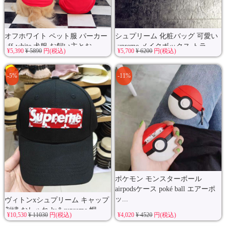
オフホワイト ペット服 パーカー
シュプリーム 化粧バッグ 可愛い
off-white 犬服 お飼い主とお...
supreme メイクボックス トラ...
¥5,390
¥ 5890
円(税込)
¥5,700
¥ 6200
円(税込)
-5%
-11%
ポケモン モンスターボール
airpodsケース poké ball エアーポ
ッ...
ヴィトンxシュプリーム キャップ
刺繍 おしゃれ lv＆supreme 帽...
¥10,530
¥ 11030
円(税込)
¥4,020
¥ 4520
円(税込)