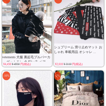
シュプリーム 滑り止めマット お
しゃれ 車載用品 オシャレ ...
vetements 犬服 裏起毛プルパーカ
ー ヴェトモン 犬 飼い主 ペア...
¥4,450
¥ 4950
円(税込)
¥2,610
¥ 3110
円(税込)
-10%
-2%