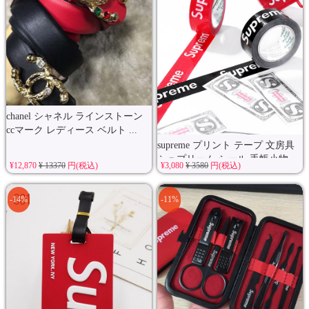
chanel シャネル ラインストーン
ccマーク レディース ベルト ...
supreme プリント テープ 文房具
シュプリーム シール 手帳小物...
¥12,870
¥ 13370
円(税込)
¥3,080
¥ 3580
円(税込)
-14%
-11%