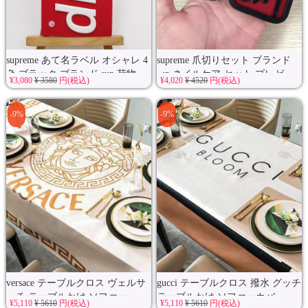
supreme あて名ラベル オシャレ 4
supreme 爪切りセット ブランド
色 ブラック ブランド sup 荷物...
sup ネイルケア セット プレゼ
¥3,080
¥ 3580
円(税込)
¥4,020
¥ 4520
円(税込)
ン...
-9%
-9%
versace テーブルクロス ヴェルサ
gucci テーブルクロス 撥水 グッチ
ーチ テーブルかけ ソファー...
テーブルかけ ソファーカバ...
¥5,110
¥ 5610
円(税込)
¥5,110
¥ 5610
円(税込)