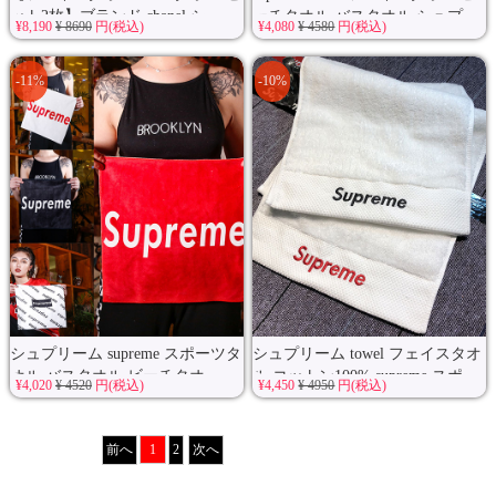
ット2枚】ブランド chanel シ...
ーチタオル バスタオル シュプ...
¥8,190
¥ 8690
円(税込)
¥4,080
¥ 4580
円(税込)
-11%
-10%
シュプリーム supreme スポーツタ
シュプリーム towel フェイスタオ
オル バスタオル ビーチタオ...
ル コットン100% supreme スポ
¥4,020
¥ 4520
円(税込)
¥4,450
¥ 4950
円(税込)
ー...
前へ
1
2
次へ