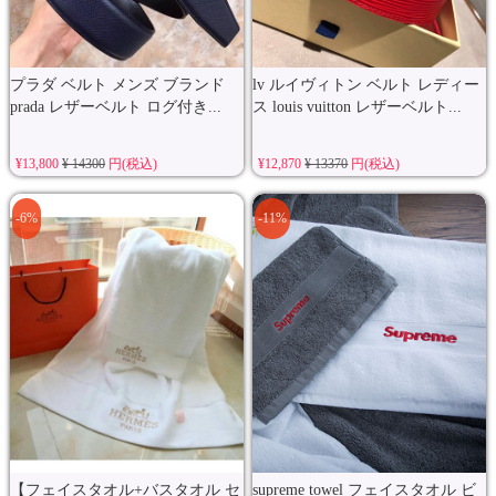
プラダ ベルト メンズ ブランド
lv ルイヴィトン ベルト レディー
prada レザーベルト ログ付き...
ス louis vuitton レザーベルト...
¥13,800
¥ 14300
円(税込)
¥12,870
¥ 13370
円(税込)
-6%
-11%
【フェイスタオル+バスタオル セ
supreme towel フェイスタオル ビ