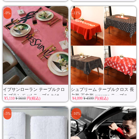
-9%
-11%
イブサンローラン テーブルクロ
シュプリーム テーブルクロス 長
ス ブランド ysl テーブルかけ...
方形 正方形 supreme テーブル...
¥5,110
¥ 5610
円(税込)
¥4,099
¥ 4599
円(税込)
-5%
-10%