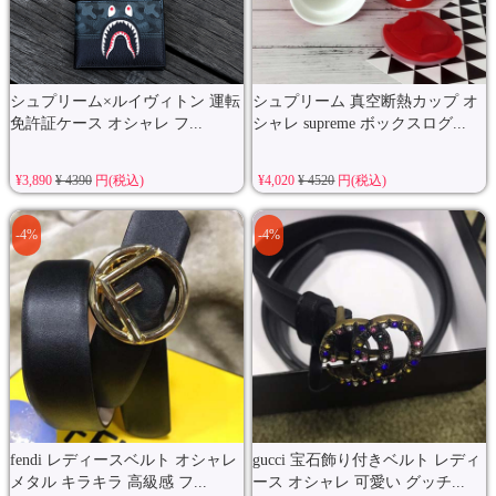
シュプリーム×ルイヴィトン 運転
シュプリーム 真空断熱カップ オ
免許証ケース オシャレ フ...
シャレ supreme ボックスログ...
¥3,890
¥ 4390
円(税込)
¥4,020
¥ 4520
円(税込)
-4%
-4%
fendi レディースベルト オシャレ
gucci 宝石飾り付きベルト レディ
メタル キラキラ 高級感 フ...
ース オシャレ 可愛い グッチ...