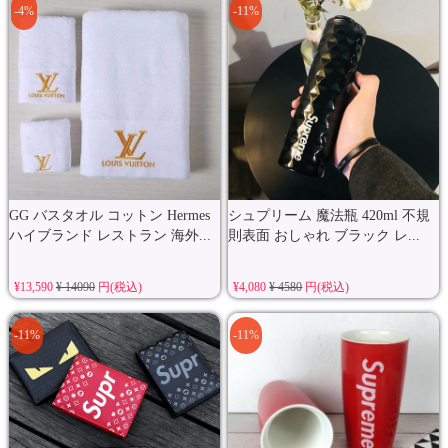
-4%
-11%
GG バスタオル コットン Hermes
シュプリーム 魔法瓶 420ml 不規
ハイブランド レストラン 海外...
則表面 おしゃれ ブラック レ...
¥13,590
¥ 14090
円(税込)
¥4,080
¥ 4580
円(税込)
-11%
-11%