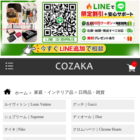
デフォルト
人気順
新着順
価格順
0
家庭・インテリア品
>
日用品・雑貨
ホーム
>
ルイヴィトン｜Louis Vuitton
グッチ｜Gucci
シュプリーム｜Supreme
ディオール｜Dior
ナイキ | Nike
クロムハーツ｜Chrome Hearts