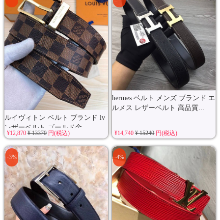
hermes ベルト メンズ ブランド エ
ルメス レザーベルト 高品質...
ルイヴィトン ベルト ブランド lv
レザーベルト ゴールド金...
¥12,870
¥ 13370
円(税込)
¥14,740
¥ 15240
円(税込)
-3%
-4%