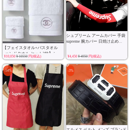
シュプリーム アームカバー 手袋
supreme 腕カバー 日焼け止め...
【フェイスタオル+バスタオル
+ハンドタオル セット3枚】シ
¥10,050
¥ 10550
円(税込)
¥4,450
¥ 4950
円(税込)
ャ...
-14%
-3%
エルメス ベルト メンズ ブランド