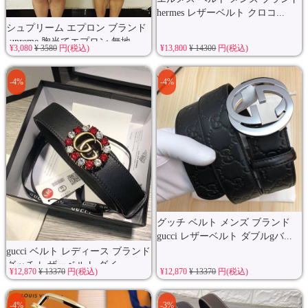
hermes レザーベルト クロコ...
シュプリーム エプロン ブランド
supreme 胸当てエプロン 無地...
¥3,080
¥ 3580
円(税込)
¥13,800
¥ 14300
円(税込)
-4%
-4%
グッチ ベルト メンズ ブランド
gucci レザーベルト ダブルgバ...
gucci ベルト レディース ブランド
グッチ レザーベルト ダイ...
¥12,870
¥ 13370
円(税込)
¥12,870
¥ 13370
円(税込)
-4%
-3%